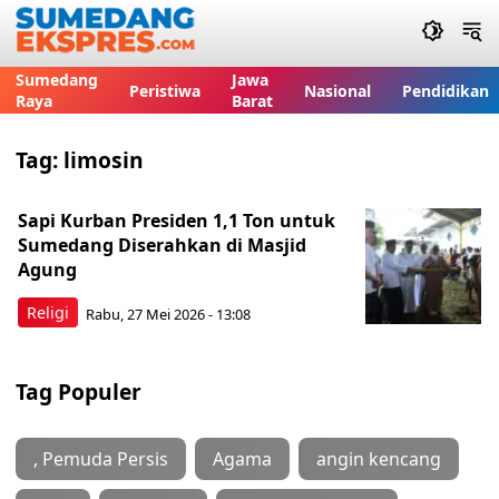
Sumedang
Jawa
Peristiwa
Nasional
Pendidikan
Raya
Barat
Tag:
limosin
Sapi Kurban Presiden 1,1 Ton untuk
Sumedang Diserahkan di Masjid
Agung
Religi
Rabu, 27 Mei 2026 - 13:08
Tag Populer
, Pemuda Persis
Agama
angin kencang