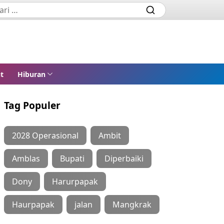
t
Hiburan
Tag Populer
2028 Operasional
Ambit
Amblas
Bupati
Diperbaiki
Dony
Harurpapak
Haurpapak
jalan
Mangkrak