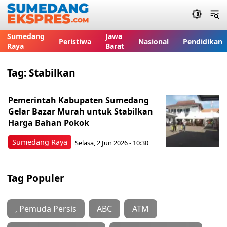
Sumedang
Jawa
Peristiwa
Nasional
Pendidikan
Raya
Barat
Tag:
Stabilkan
Pemerintah Kabupaten Sumedang
Gelar Bazar Murah untuk Stabilkan
Harga Bahan Pokok
Sumedang Raya
Selasa, 2 Jun 2026 - 10:30
Tag Populer
, Pemuda Persis
ABC
ATM