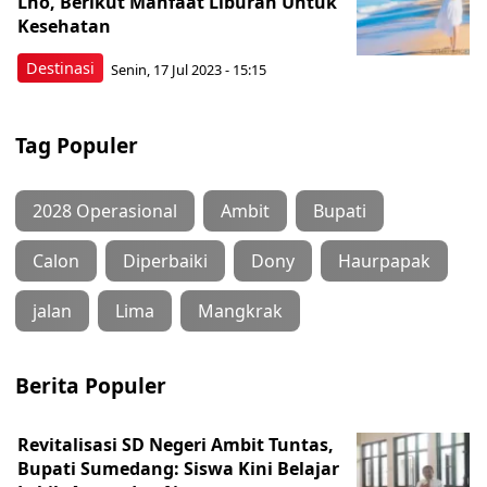
Lho, Berikut Manfaat Liburan Untuk
Kesehatan
Destinasi
Senin, 17 Jul 2023 - 15:15
Tag Populer
2028 Operasional
Ambit
Bupati
Calon
Diperbaiki
Dony
Haurpapak
jalan
Lima
Mangkrak
Berita Populer
Revitalisasi SD Negeri Ambit Tuntas,
Bupati Sumedang: Siswa Kini Belajar