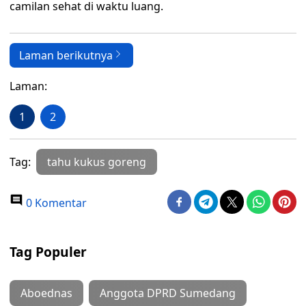
camilan sehat di waktu luang.
Laman berikutnya
Laman:
1
2
Tag:
tahu kukus goreng
0 Komentar
Tag Populer
Aboednas
Anggota DPRD Sumedang