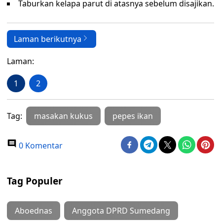
Taburkan kelapa parut di atasnya sebelum disajikan.
Laman berikutnya
Laman:
1
2
Tag:
masakan kukus
pepes ikan
0 Komentar
Tag Populer
Aboednas
Anggota DPRD Sumedang