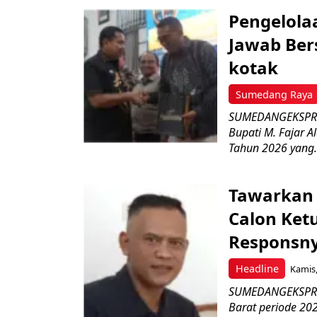
Pengelola
Jawab Ber
kotak
Sumedang Raya
SUMEDANGEKSPRES
Bupati M. Fajar A
Tahun 2026 yang.
Tawarkan 
Calon Ket
Responsny
Headline
Kamis,
SUMEDANGEKSPRES
Barat periode 2