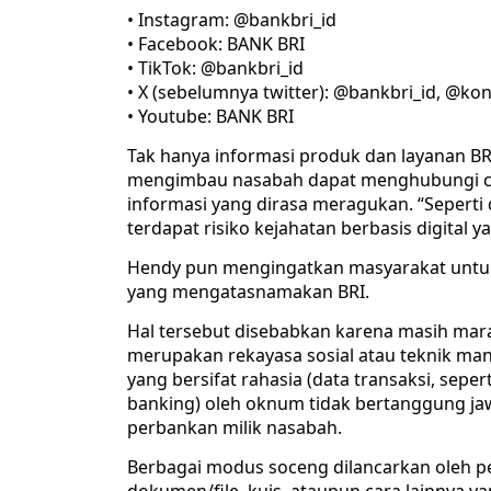
• Instagram: @bankbri_id
• Facebook: BANK BRI
• TikTok: @bankbri_id
• X (sebelumnya twitter): @bankbri_id, @k
• Youtube: BANK BRI
Tak hanya informasi produk dan layanan BR
mengimbau nasabah dapat menghubungi co
informasi yang dirasa meragukan. “Seperti di
terdapat risiko kejahatan berbasis digital y
Hendy pun mengingatkan masyarakat untuk 
yang mengatasnamakan BRI.
Hal tersebut disebabkan karena masih mar
merupakan rekayasa sosial atau teknik man
yang bersifat rahasia (data transaksi, sepe
banking) oleh oknum tidak bertanggung jaw
perbankan milik nasabah.
Berbagai modus soceng dilancarkan oleh p