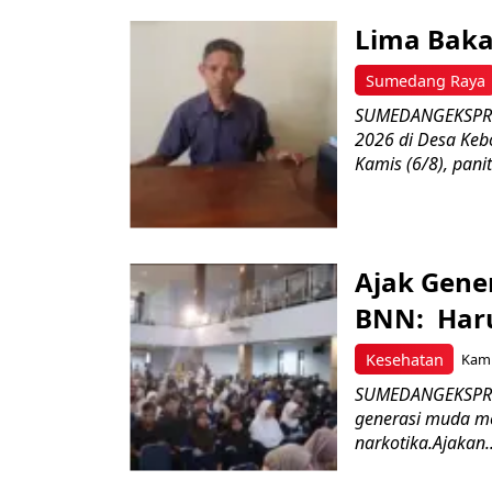
Lima Baka
Sumedang Raya
SUMEDANGEKSPRES
2026 di Desa Keb
Kamis (6/8), paniti
Ajak Gene
BNN: Haru
Kesehatan
Kami
SUMEDANGEKSPRES
generasi muda m
narkotika.Ajakan..