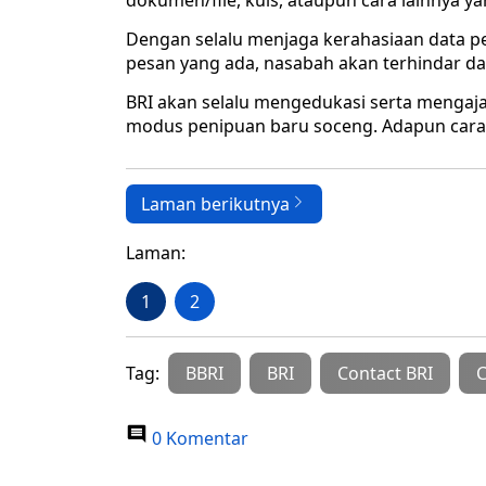
dokumen/file, kuis, ataupun cara lainnya y
Dengan selalu menjaga kerahasiaan data pe
pesan yang ada, nasabah akan terhindar d
BRI akan selalu mengedukasi serta mengaj
modus penipuan baru soceng. Adapun cara 
Laman berikutnya
Laman:
1
2
Tag:
BBRI
BRI
Contact BRI
C
0 Komentar