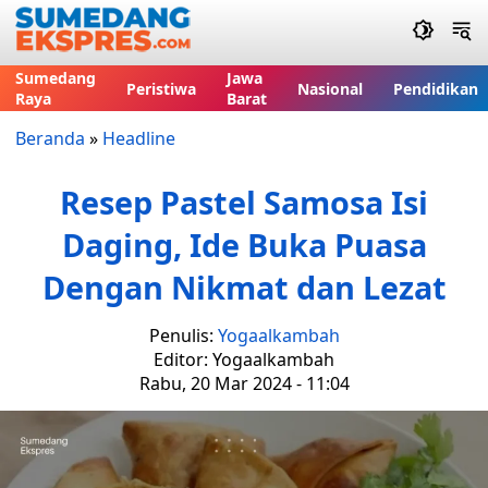
Sumedang
Jawa
Peristiwa
Nasional
Pendidikan
Raya
Barat
Beranda
»
Headline
Resep Pastel Samosa Isi
Daging, Ide Buka Puasa
Dengan Nikmat dan Lezat
Penulis:
Yogaalkambah
Editor: Yogaalkambah
Rabu, 20 Mar 2024 - 11:04