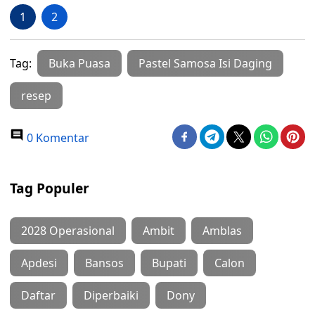
1
2
Tag:
Buka Puasa
Pastel Samosa Isi Daging
resep
0 Komentar
Tag Populer
2028 Operasional
Ambit
Amblas
Apdesi
Bansos
Bupati
Calon
Daftar
Diperbaiki
Dony