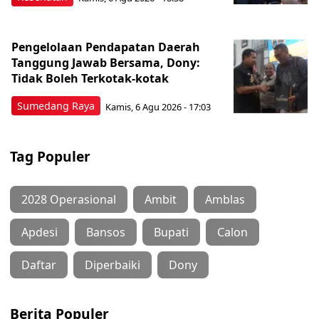
Pengelolaan Pendapatan Daerah
Tanggung Jawab Bersama, Dony:
Tidak Boleh Terkotak-kotak
Sumedang Raya
Kamis, 6 Agu 2026 - 17:03
Tag Populer
2028 Operasional
Ambit
Amblas
Apdesi
Bansos
Bupati
Calon
Daftar
Diperbaiki
Dony
Berita Populer