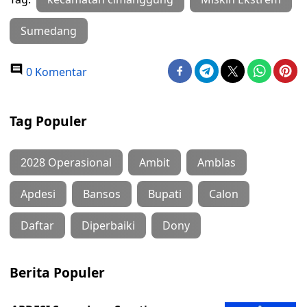
Sumedang
0 Komentar
Tag Populer
2028 Operasional
Ambit
Amblas
Apdesi
Bansos
Bupati
Calon
Daftar
Diperbaiki
Dony
Berita Populer