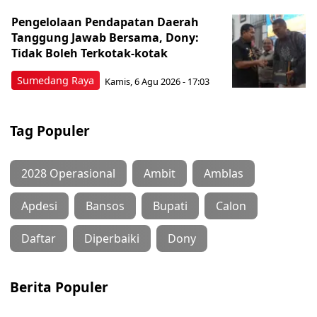
Pengelolaan Pendapatan Daerah
Tanggung Jawab Bersama, Dony:
Tidak Boleh Terkotak-kotak
Sumedang Raya
Kamis, 6 Agu 2026 - 17:03
Tag Populer
2028 Operasional
Ambit
Amblas
Apdesi
Bansos
Bupati
Calon
Daftar
Diperbaiki
Dony
Berita Populer