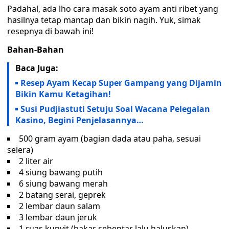
Padahal, ada lho cara masak soto ayam anti ribet yang
hasilnya tetap mantap dan bikin nagih. Yuk, simak
resepnya di bawah ini!
Bahan-Bahan
Baca Juga:
Resep Ayam Kecap Super Gampang yang Dijamin
Bikin Kamu Ketagihan!
Susi Pudjiastuti Setuju Soal Wacana Pelegalan
Kasino, Begini Penjelasannya…
500 gram ayam (bagian dada atau paha, sesuai
selera)
2 liter air
4 siung bawang putih
6 siung bawang merah
2 batang serai, geprek
2 lembar daun salam
3 lembar daun jeruk
1 ruas kunyit (bakar sebentar lalu haluskan)