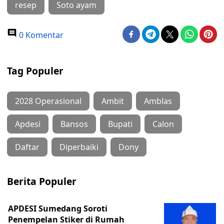
resep
Soto ayam
0 Komentar
Tag Populer
2028 Operasional
Ambit
Amblas
Apdesi
Bansos
Bupati
Calon
Daftar
Diperbaiki
Dony
Berita Populer
APDESI Sumedang Soroti
Penempelan Stiker di Rumah