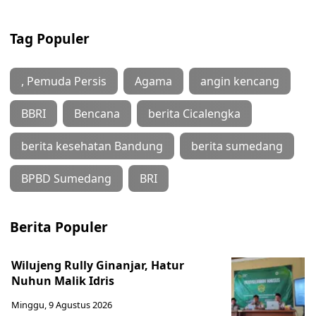
Tag Populer
, Pemuda Persis
Agama
angin kencang
BBRI
Bencana
berita Cicalengka
berita kesehatan Bandung
berita sumedang
BPBD Sumedang
BRI
Berita Populer
Wilujeng Rully Ginanjar, Hatur
Nuhun Malik Idris
Minggu, 9 Agustus 2026