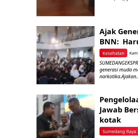
Ajak Gene
BNN: Haru
Kesehatan
Kami
SUMEDANGEKSPRES
generasi muda m
narkotika.Ajakan..
Pengelola
Jawab Ber
kotak
Sumedang Raya