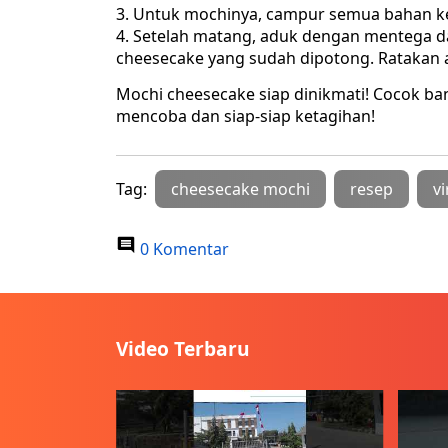
Untuk mochinya, campur semua bahan kecu
Setelah matang, aduk dengan mentega dan
cheesecake yang sudah dipotong. Ratakan
Mochi cheesecake siap dinikmati! Cocok ban
mencoba dan siap-siap ketagihan!
Tag:
cheesecake mochi
resep
vi
0 Komentar
Video Terbaru