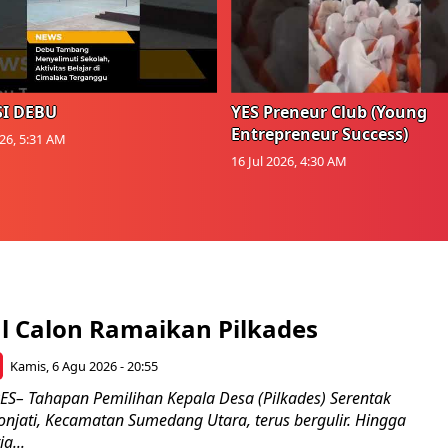
I DEBU
YES Preneur Club (Young
Entrepreneur Success)
026, 5:31 AM
16 Jul 2026, 4:30 AM
l Calon Ramaikan Pilkades
Kamis, 6 Agu 2026 - 20:55
– Tahapan Pemilihan Kepala Desa (Pilkades) Serentak
onjati, Kecamatan Sumedang Utara, terus bergulir. Hingga
a...