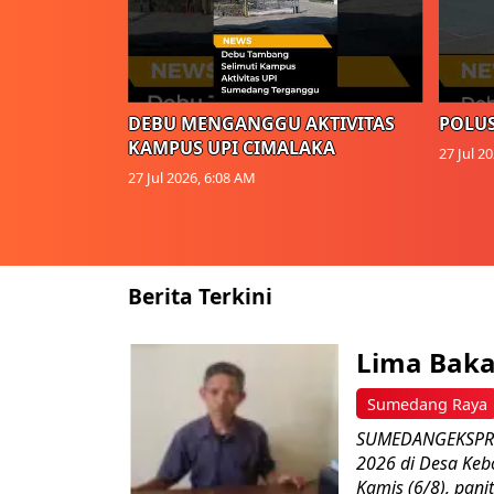
DEBU MENGANGGU AKTIVITAS
POLUS
KAMPUS UPI CIMALAKA
27 Jul 2
27 Jul 2026, 6:08 AM
Berita Terkini
Lima Baka
Sumedang Raya
SUMEDANGEKSPRES
2026 di Desa Keb
Kamis (6/8), paniti