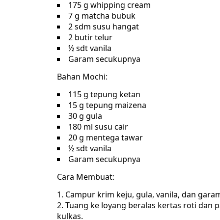
175 g whipping cream
7 g matcha bubuk
2 sdm susu hangat
2 butir telur
½ sdt vanila
Garam secukupnya
Bahan Mochi:
115 g tepung ketan
15 g tepung maizena
30 g gula
180 ml susu cair
20 g mentega tawar
½ sdt vanila
Garam secukupnya
Cara Membuat:
Campur krim keju, gula, vanila, dan gara
Tuang ke loyang beralas kertas roti dan
kulkas.