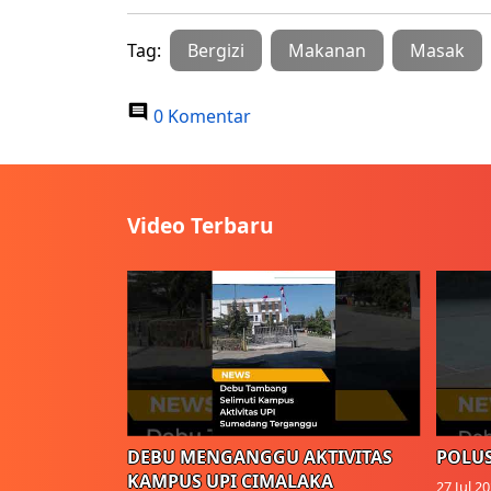
Tag:
Bergizi
Makanan
Masak
0 Komentar
Video Terbaru
DEBU MENGANGGU AKTIVITAS
POLUS
KAMPUS UPI CIMALAKA
27 Jul 2