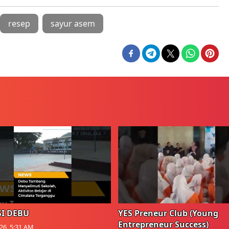
resep
sayur asem
I DEBU
YES Preneur Club (Young
Entrepreneur Success)
026, 5:31 AM