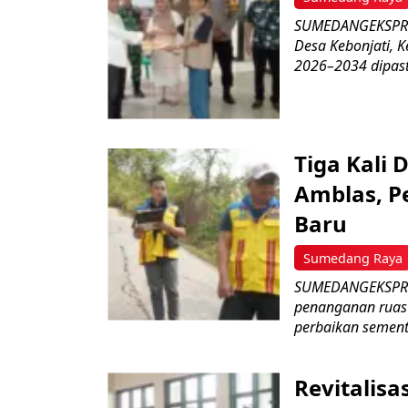
SUMEDANGEKSPRES–
Desa Kebonjati,
2026–2034 dipasti
Tiga Kali 
Amblas, P
Baru
Sumedang Raya
SUMEDANGEKSPRE
penanganan ruas 
perbaikan sementa
Revitalisa