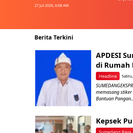
27 Jul 2026, 6:08 AM
Berita Terkini
APDESI Su
di Rumah
Headline
Sabtu,
SUMEDANGEKSPRE
memasang stiker
Bantuan Pangan..
Kepsek Pu
Sumedang Raya