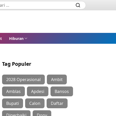
t
Hiburan
Tag Populer
2028 Operasional
Ambit
Amblas
Apdesi
Bansos
Bupati
Calon
Daftar
Diperbaiki
Dony