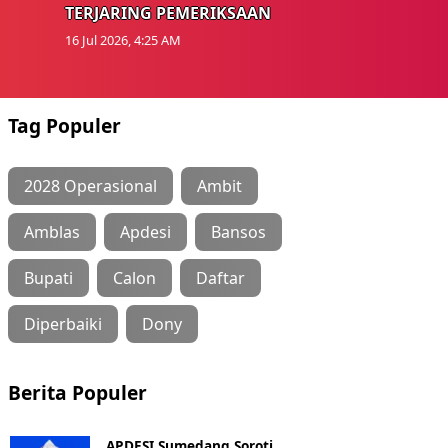
TERJARING PEMERIKSAAN
16 Jul 2026, 4:25 AM
Tag Populer
2028 Operasional
Ambit
Amblas
Apdesi
Bansos
Bupati
Calon
Daftar
Diperbaiki
Dony
Berita Populer
APDESI Sumedang Soroti