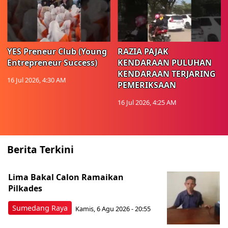
YES Preneur Club (Young
RAZIA PAJAK
Entrepreneur Success)
KENDARAAN PULUHAN
KENDARAAN TERJARING
16 Jul 2026, 4:30 AM
PEMERIKSAAN
16 Jul 2026, 4:25 AM
Berita Terkini
Lima Bakal Calon Ramaikan
Pilkades
Sumedang Raya
Kamis, 6 Agu 2026 - 20:55