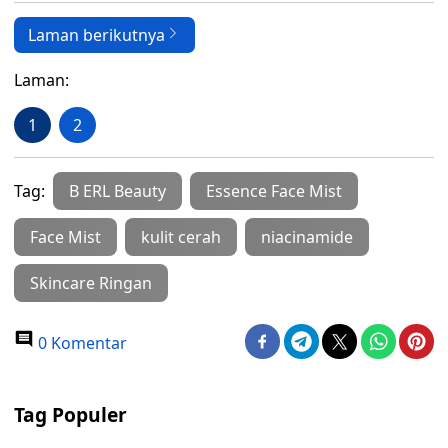
Laman berikutnya
Laman:
1
2
Tag:
B ERL Beauty
Essence Face Mist
Face Mist
kulit cerah
niacinamide
Skincare Ringan
0 Komentar
Tag Populer