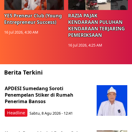
YES Preneur Club (Young
RAZIA PAJAK
Entrepreneur Success)
KENDARAAN PULUHAN
KENDARAAN TERJARING
16 Jul 2026, 4:30 AM
PEMERIKSAAN
16 Jul 2026, 4:25 AM
Berita Terkini
APDESI Sumedang Soroti
Penempelan Stiker di Rumah
Penerima Bansos
Headline
Sabtu, 8 Agu 2026 - 12:41