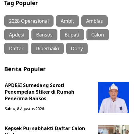
Tag Populer
2028 Operasional
Ambit
Amblas
Apdesi
Bansos
Bupati
Calon
Daftar
Diperbaiki
Dony
Berita Populer
APDESI Sumedang Soroti
Penempelan Stiker di Rumah
Penerima Bansos
Sabtu, 8 Agustus 2026
Kepsek Purnabhakti Daftar Calon