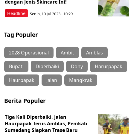
dengan Jenis Skincare Ini!
Headline
Senin, 10 Jul 2023 - 10:29
Tag Populer
2028 Operasional
Ambit
Amblas
Bupati
Diperbaiki
Dony
Harurpapak
Haurpapak
jalan
Mangkrak
Berita Populer
Tiga Kali Diperbaiki, Jalan
Haurpapak Terus Amblas, Pemkab
Sumedang Siapkan Trase Baru