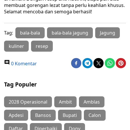
membuat gorengan lezat tanpa perlu keahlian khusus.
Selamat mencoba dan semoga berhasil!
Tag:
bala-bala
bala-bala jagung
Jagung
kuliner
resep
0 Komentar
Tag Populer
2028 Operasional
Ambit
Amblas
Apdesi
Bansos
Bupati
Calon
Daftar
Diperbaiki
Dony