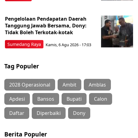
Pengelolaan Pendapatan Daerah
Tanggung Jawab Bersama, Dony:
Tidak Boleh Terkotak-kotak
Sumedang Raya
Kamis, 6 Agu 2026 - 17:03
Tag Populer
2028 Operasional
Ambit
Amblas
Apdesi
Bansos
Bupati
Calon
Daftar
Diperbaiki
Dony
Berita Populer