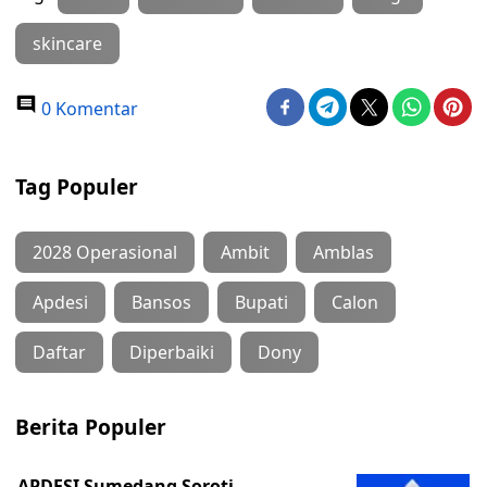
skincare
0 Komentar
Tag Populer
2028 Operasional
Ambit
Amblas
Apdesi
Bansos
Bupati
Calon
Daftar
Diperbaiki
Dony
Berita Populer
APDESI Sumedang Soroti