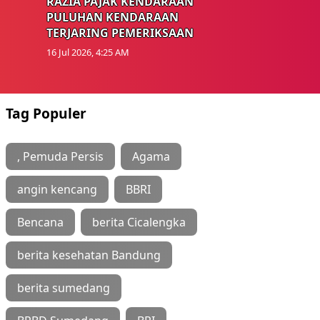
RAZIA PAJAK KENDARAAN
PULUHAN KENDARAAN
TERJARING PEMERIKSAAN
16 Jul 2026, 4:25 AM
Tag Populer
, Pemuda Persis
Agama
angin kencang
BBRI
Bencana
berita Cicalengka
berita kesehatan Bandung
berita sumedang