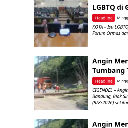
LGBTQ di 
Headline
Minggu
KOTA – Isu LGBTQ
Forum Ormas dan
Angin Men
Tumbang 
Headline
Minggu
CIGENDEL – Angi
Bandung, Blok S
(9/8/2026) sekitar
Angin Me