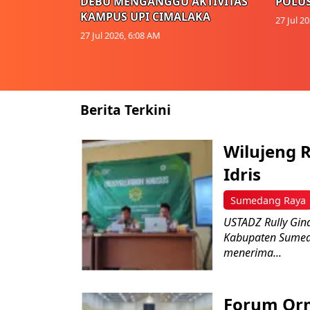
DEBU MENGANGGU AKTIVITAS
POLUS
KAMPUS UPI CIMALAKA
27 Jul 2
27 Jul 2026, 6:08 AM
Berita Terkini
Wilujeng R
Idris
Sumedang Raya
USTADZ Rully Gin
Kabupaten Sumed
menerima...
Forum Orm