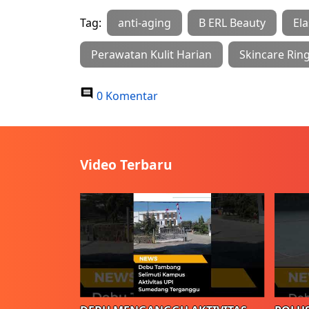
Tag:
anti-aging
B ERL Beauty
Ela
Perawatan Kulit Harian
Skincare Rin
0 Komentar
Video Terbaru