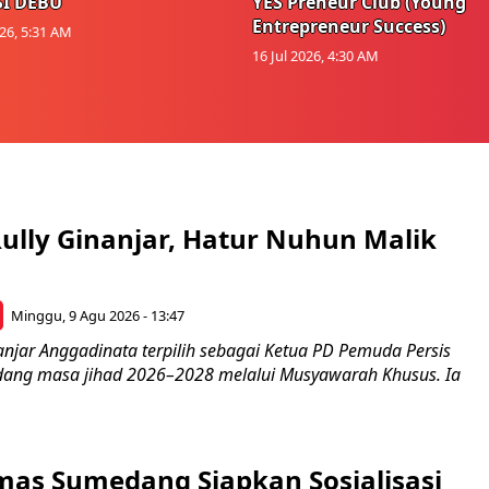
I DEBU
YES Preneur Club (Young
Entrepreneur Success)
026, 5:31 AM
16 Jul 2026, 4:30 AM
ully Ginanjar, Hatur Nuhun Malik
Minggu, 9 Agu 2026 - 13:47
anjar Anggadinata terpilih sebagai Ketua PD Pemuda Persis
ang masa jihad 2026–2028 melalui Musyawarah Khusus. Ia
as Sumedang Siapkan Sosialisasi