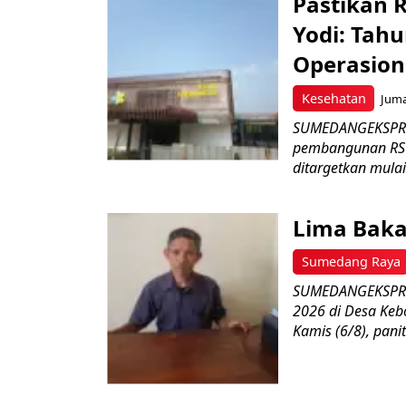
Pastikan 
Yodi: Tahu
Operasion
Kesehatan
Juma
SUMEDANGEKSPRES
pembangunan RSU
ditargetkan mulai
Lima Baka
Sumedang Raya
SUMEDANGEKSPRES
2026 di Desa Keb
Kamis (6/8), paniti