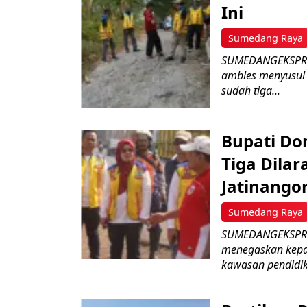
Ini
Sumedang Raya
SUMEDANGEKSPRES 
ambles menyusul
sudah tiga...
Bupati D
Tiga Dila
Jatinango
Sumedang Raya
SUMEDANGEKSPRES
menegaskan kepad
kawasan pendidik