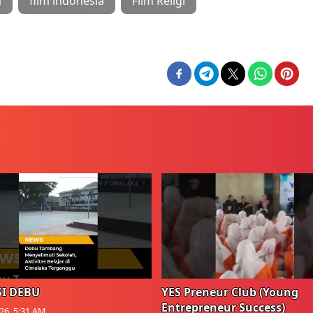
a
film indonesia
Film Religi
I DEBU
YES Preneur Club (Young
Entrepreneur Success)
026, 5:31 AM