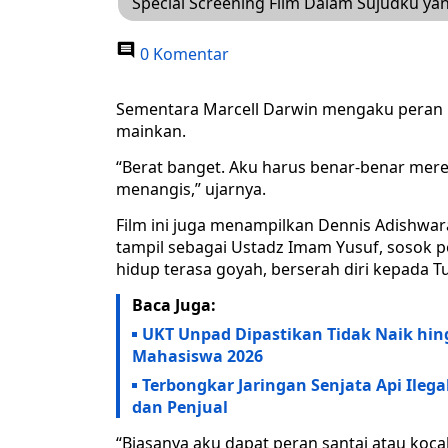
Special Screening Film Dalam Sujudku yan
0 Komentar
Sementara Marcell Darwin mengaku peran Fa
mainkan.
“Berat banget. Aku harus benar-benar mer
menangis,” ujarnya.
Film ini juga menampilkan Dennis Adishwara 
tampil sebagai Ustadz Imam Yusuf, sosok 
hidup terasa goyah, berserah diri kepada Tu
Baca Juga:
UKT Unpad Dipastikan Tidak Naik hin
Mahasiswa 2026
Terbongkar Jaringan Senjata Api Ilega
dan Penjual
“Biasanya aku dapat peran santai atau kocak