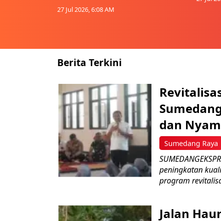
27 Jul 2026, 6:08 AM
Berita Terkini
Revitalisa
Sumedang:
dan Nyam
Sumedang Raya
SUMEDANGEKSPRES
peningkatan kual
program revitalisa
Jalan Hau