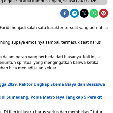
g digelar di aula Kampus Unjani, Selasa (20/1/2026)
rid menjadi salah satu karakter tersulit yang pernah ia
enung supaya emosinya sampai, termasuk saat harus
dalam peran yang berbeda dari biasanya. Kali ini, ia
penuntun spiritual yang mengingatkan bahwa ketika
han bisa menjadi jalan keluar.
gga 2029, Rektor Ungkap Skema Biaya dan Beasiswa
l di Sumedang, Polda Metro Jaya Tangkap 5 Perakit
. Di film ini justru harus serius dan membekas,” tutur