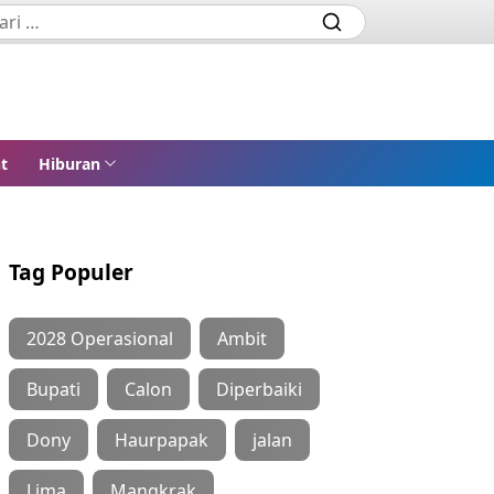
t
Hiburan
Tag Populer
2028 Operasional
Ambit
Bupati
Calon
Diperbaiki
Dony
Haurpapak
jalan
Lima
Mangkrak