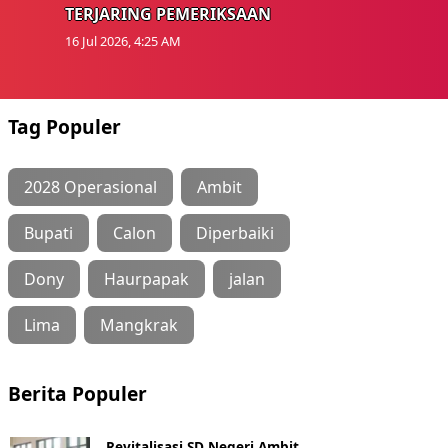
TERJARING PEMERIKSAAN
16 Jul 2026, 4:25 AM
Tag Populer
2028 Operasional
Ambit
Bupati
Calon
Diperbaiki
Dony
Haurpapak
jalan
Lima
Mangkrak
Berita Populer
Revitalisasi SD Negeri Ambit