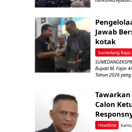
narkotika.Ajakan..
Pengelola
Jawab Ber
kotak
Sumedang Raya
SUMEDANGEKSPRES
Bupati M. Fajar A
Tahun 2026 yang.
Tawarkan 
Calon Ket
Responsny
Headline
Kamis,