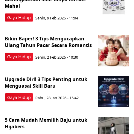
Mahal
Gaya Hidup
Senin, 9 Feb 2026 - 11:04
Bikin Baper! 3 Tips Mengucapkan
Ulang Tahun Pacar Secara Romantis
Gaya Hidup
Senin, 2 Feb 2026 - 10:30
Upgrade Diri! 3 Tips Penting untuk
Menguasai Skill Baru
Gaya Hidup
Rabu, 28 Jan 2026 - 15:42
5 Cara Mudah Memilih Baju untuk
Hijabers