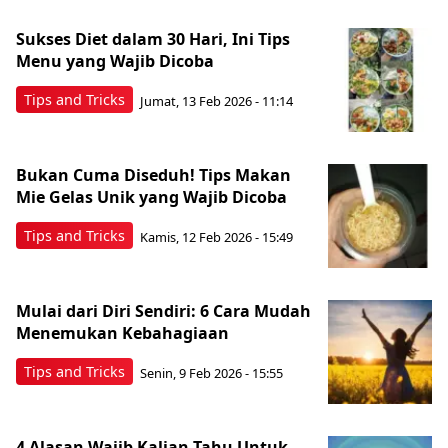
Sukses Diet dalam 30 Hari, Ini Tips
Menu yang Wajib Dicoba
Tips and Tricks
Jumat, 13 Feb 2026 - 11:14
Bukan Cuma Diseduh! Tips Makan
Mie Gelas Unik yang Wajib Dicoba
Tips and Tricks
Kamis, 12 Feb 2026 - 15:49
Mulai dari Diri Sendiri: 6 Cara Mudah
Menemukan Kebahagiaan
Tips and Tricks
Senin, 9 Feb 2026 - 15:55
4 Alasan Wajib Kalian Tahu Untuk