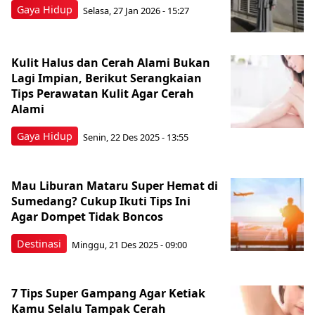
Gaya Hidup
Selasa, 27 Jan 2026 - 15:27
Kulit Halus dan Cerah Alami Bukan
Lagi Impian, Berikut Serangkaian
Tips Perawatan Kulit Agar Cerah
Alami
Gaya Hidup
Senin, 22 Des 2025 - 13:55
Mau Liburan Mataru Super Hemat di
Sumedang? Cukup Ikuti Tips Ini
Agar Dompet Tidak Boncos
Destinasi
Minggu, 21 Des 2025 - 09:00
7 Tips Super Gampang Agar Ketiak
Kamu Selalu Tampak Cerah