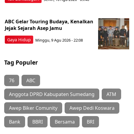
ABC Gelar Touring Budaya, Kenalkan
Jejak Sejarah Asep Jamu
Gaya Hidup
Minggu, 9 Agu 2026 - 22:08
Tag Populer
76
ABC
Anggota DPRD Kabupaten Sumedang
ATM
Awep Biker Comunity
Awep Dedi Koswara
Bank
BBRI
Bersama
BRI