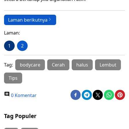
Laman berikutnya
Laman:
1
2
Tag:
bodycare
Cerah
halus
Lembut
Tips
0 Komentar
Tag Populer