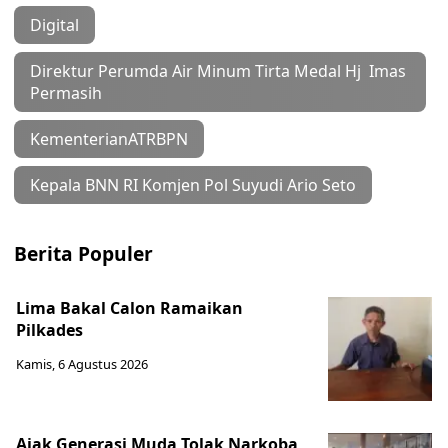
Digital
Direktur Perumda Air Minum Tirta Medal Hj Imas
Permasih
KementerianATRBPN
Kepala BNN RI Komjen Pol Suyudi Ario Seto
Berita Populer
Lima Bakal Calon Ramaikan
Pilkades
Kamis, 6 Agustus 2026
Ajak Generasi Muda Tolak Narkoba,