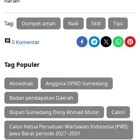
harian
Tag:
Dompet aman
Naik
Skill
Tips
0 Komentar
Tag Populer
Aboednas
Anggota DPRD Sumedang
Badan pendapatan Daerah
Bupati Sumedang Dony Ahmad Munir
Calon
Calon Ketua Persatuan Wartawan Indonesia (PWI)
Jawa Barat periode 2027–2031