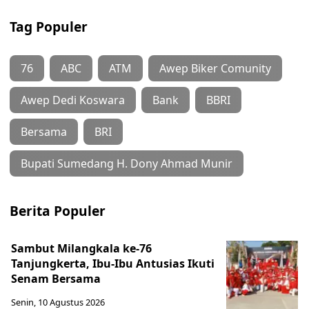
Tag Populer
76
ABC
ATM
Awep Biker Comunity
Awep Dedi Koswara
Bank
BBRI
Bersama
BRI
Bupati Sumedang H. Dony Ahmad Munir
Berita Populer
Sambut Milangkala ke-76
Tanjungkerta, Ibu-Ibu Antusias Ikuti
Senam Bersama
Senin, 10 Agustus 2026