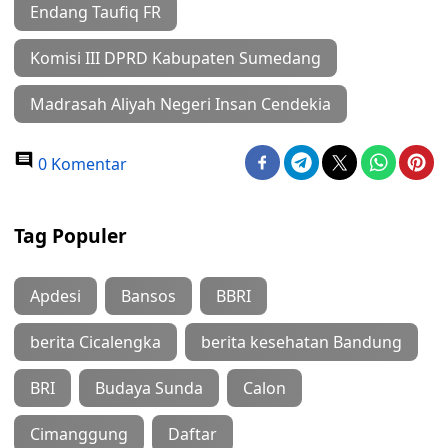
Endang Taufiq FR
Komisi III DPRD Kabupaten Sumedang
Madrasah Aliyah Negeri Insan Cendekia
0 Komentar
Tag Populer
Apdesi
Bansos
BBRI
berita Cicalengka
berita kesehatan Bandung
BRI
Budaya Sunda
Calon
Cimanggung
Daftar