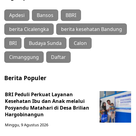
Apdesi
Bansos
BBRI
berita Cicalengka
berita kesehatan Bandung
BRI
Budaya Sunda
Calon
Cimanggung
Daftar
Berita Populer
BRI Peduli Perkuat Layanan
Kesehatan Ibu dan Anak melalui
Posyandu Matahari di Desa Brilian
Hargobinangun
Minggu, 9 Agustus 2026