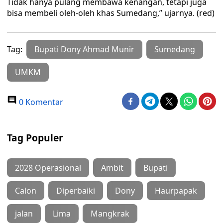
Tidak hanya pulang membawa kenangan, tetapi juga
bisa membeli oleh-oleh khas Sumedang,” ujarnya. (red)
Tag:
Bupati Dony Ahmad Munir
Sumedang
UMKM
0 Komentar
Tag Populer
2028 Operasional
Ambit
Bupati
Calon
Diperbaiki
Dony
Haurpapak
jalan
Lima
Mangkrak