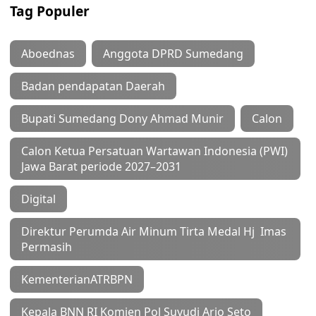
Tag Populer
Aboednas
Anggota DPRD Sumedang
Badan pendapatan Daerah
Bupati Sumedang Dony Ahmad Munir
Calon
Calon Ketua Persatuan Wartawan Indonesia (PWI)
Jawa Barat periode 2027–2031
Digital
Direktur Perumda Air Minum Tirta Medal Hj Imas
Permasih
KementerianATRBPN
Kepala BNN RI Komjen Pol Suyudi Ario Seto