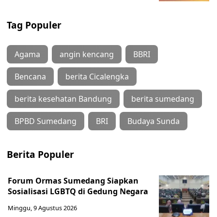
Tag Populer
Agama
angin kencang
BBRI
Bencana
berita Cicalengka
berita kesehatan Bandung
berita sumedang
BPBD Sumedang
BRI
Budaya Sunda
Berita Populer
Forum Ormas Sumedang Siapkan
Sosialisasi LGBTQ di Gedung Negara
Minggu, 9 Agustus 2026