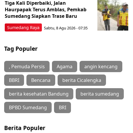
Tiga Kali Diperbaiki, Jalan
Haurpapak Terus Amblas, Pemkab
Sumedang Siapkan Trase Baru
Sumedang Raya
Sabtu, 8 Agu 2026 - 07:35
Tag Populer
, Pemuda Persis
Agama
angin kencang
BBRI
Bencana
berita Cicalengka
berita kesehatan Bandung
berita sumedang
BPBD Sumedang
BRI
Berita Populer