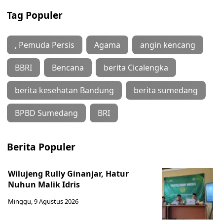
Tag Populer
, Pemuda Persis
Agama
angin kencang
BBRI
Bencana
berita Cicalengka
berita kesehatan Bandung
berita sumedang
BPBD Sumedang
BRI
Berita Populer
Wilujeng Rully Ginanjar, Hatur
Nuhun Malik Idris
Minggu, 9 Agustus 2026