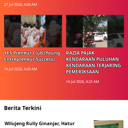
27 Jul 2026, 6:08 AM
YES Preneur Club (Young
RAZIA PAJAK
Entrepreneur Success)
KENDARAAN PULUHAN
KENDARAAN TERJARING
16 Jul 2026, 4:30 AM
PEMERIKSAAN
16 Jul 2026, 4:25 AM
Berita Terkini
Wilujeng Rully Ginanjar, Hatur