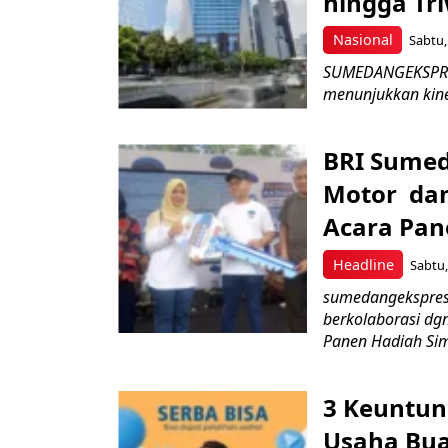
hingga Tri
Nasional
Sabtu,
SUMEDANGEKSPRES 
menunjukkan kiner
BRI Sumed
Motor dan
Acara Pan
Headline
Sabtu,
sumedangekspres,
berkolaborasi d
Panen Hadiah Sim
3 Keuntun
Usaha Bua