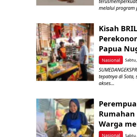
terusmemperkuat
melalui program 
Kisah BRI
Perekonom
Papua Nug
Nasional
Sabtu,
SUMEDANGEKSPRES
tepatnya di Sota,
akses...
Perempua
Rumahan h
Warga mel
Nasional
Sabtu,