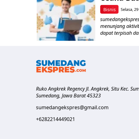
Bisnis
Selasa, 29
sumedangekspres 
menunjang aktivi
dapat terpisah dar
Ruko Angkrek Regency Jl. Angkrek, Situ Kec. S
Sumedang
,
Jawa Barat
45323
sumedangekspres@gmail.com
+6282214449021