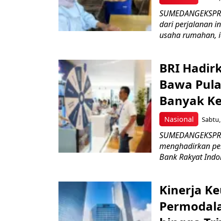
SUMEDANGEKSPRES
dari perjalanan i
usaha rumahan, ia
BRI Hadirk
Bawa Pul
Banyak K
Nasional
Sabtu,
SUMEDANGEKSPREE 
menghadirkan pen
Bank Rakyat Indon
Kinerja K
Permodala