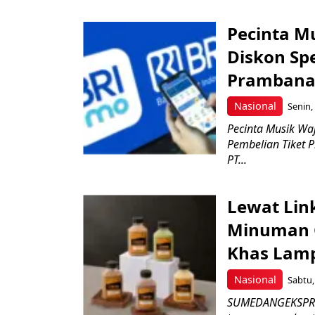
Pecinta M
Diskon Spe
Prambanan
Nasional
Senin,
Pecinta Musik Wa
Pembelian Tiket 
PT...
Lewat Li
Minuman C
Khas Lam
Nasional
Sabtu,
SUMEDANGEKSPRES,