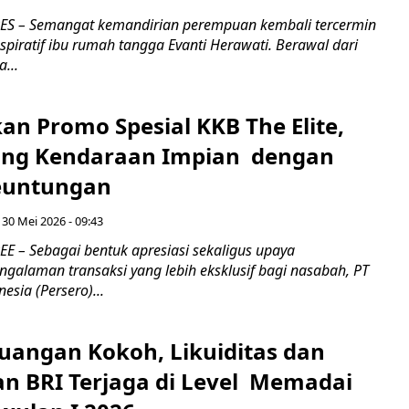
 – Semangat kemandirian perempuan kembali tercermin
nspiratif ibu rumah tangga Evanti Herawati. Berawal dari
...
an Promo Spesial KKB The Elite,
ang Kendaraan Impian dengan
euntungan
 30 Mei 2026 - 09:43
– Sebagai bentuk apresiasi sekaligus upaya
galaman transaksi yang lebih eksklusif bagi nasabah, PT
esia (Persero)...
euangan Kokoh, Likuiditas dan
n BRI Terjaga di Level Memadai