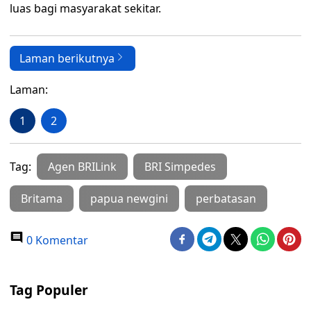
luas bagi masyarakat sekitar.
Laman berikutnya
Laman:
1
2
Tag:
Agen BRILink
BRI Simpedes
Britama
papua newgini
perbatasan
0 Komentar
Tag Populer