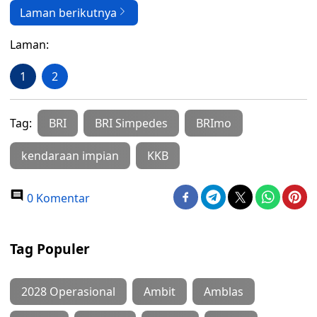
Laman berikutnya
Laman:
1
2
Tag:
BRI
BRI Simpedes
BRImo
kendaraan impian
KKB
0 Komentar
Tag Populer
2028 Operasional
Ambit
Amblas