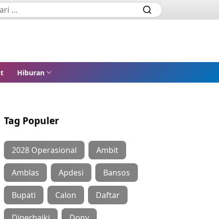
t
Hiburan
Tag Populer
2028 Operasional
Ambit
Amblas
Apdesi
Bansos
Bupati
Calon
Daftar
Diperbaiki
Dony