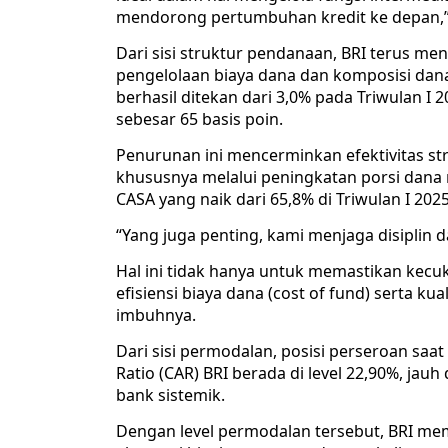
mendorong pertumbuhan kredit ke depan,”
Dari sisi struktur pendanaan, BRI terus m
pengelolaan biaya dana dan komposisi dana
berhasil ditekan dari 3,0% pada Triwulan I 
sebesar 65 basis poin.
Penurunan ini mencerminkan efektivitas st
khususnya melalui peningkatan porsi dana 
CASA yang naik dari 65,8% di Triwulan I 2025
“Yang juga penting, kami menjaga disiplin d
Hal ini tidak hanya untuk memastikan kec
efisiensi biaya dana (cost of fund) serta k
imbuhnya.
Dari sisi permodalan, posisi perseroan saat
Ratio (CAR) BRI berada di level 22,90%, jau
bank sistemik.
Dengan level permodalan tersebut, BRI me