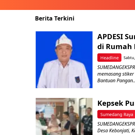
Berita Terkini
APDESI Su
di Rumah
Headline
Sabtu,
SUMEDANGEKSPRE
memasang stiker
Bantuan Pangan..
Kepsek Pu
Sumedang Raya
SUMEDANGEKSPRES–
Desa Kebonjati,