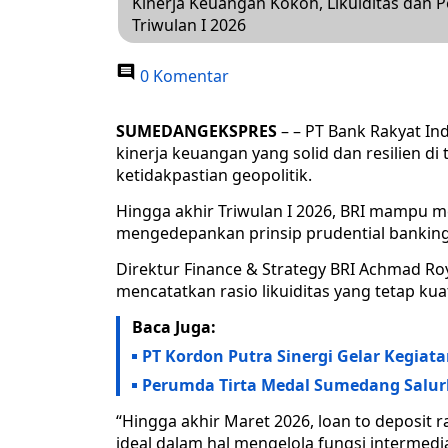
Kinerja Keuangan Kokoh, Likuiditas dan 
Triwulan I 2026
0 Komentar
SUMEDANGEKSPRES
– – PT Bank Rakyat In
kinerja keuangan yang solid dan resilien d
ketidakpastian geopolitik.
Hingga akhir Triwulan I 2026, BRI mampu 
mengedepankan prinsip prudential banking 
Direktur Finance & Strategy BRI Achmad Roy
mencatatkan rasio likuiditas yang tetap kua
Baca Juga:
PT Kordon Putra Sinergi Gelar Kegi
Perumda Tirta Medal Sumedang Salur
“Hingga akhir Maret 2026, loan to deposit 
ideal dalam hal mengelola fungsi intermedi