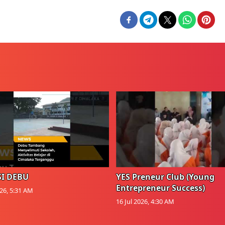
I DEBU
YES Preneur Club (Young
Entrepreneur Success)
026, 5:31 AM
16 Jul 2026, 4:30 AM