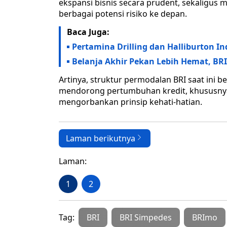
ekspansi bisnis secara prudent, sekaligu
berbagai potensi risiko ke depan.
Baca Juga:
Pertamina Drilling dan Halliburton In
Belanja Akhir Pekan Lebih Hemat, BR
Artinya, struktur permodalan BRI saat ini 
mendorong pertumbuhan kredit, khususny
mengorbankan prinsip kehati-hatian.
Laman berikutnya
Laman:
1
2
Tag:
BRI
BRI Simpedes
BRImo