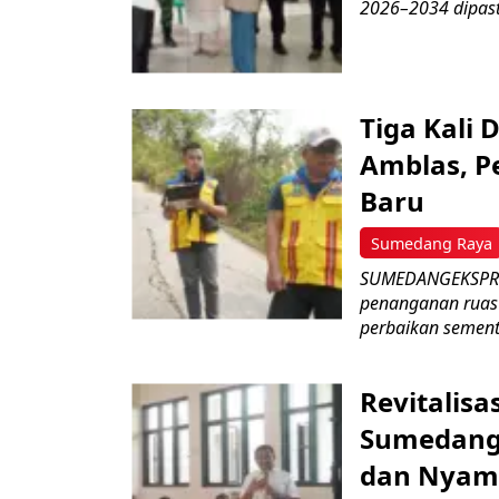
2026–2034 dipasti
Tiga Kali 
Amblas, P
Baru
Sumedang Raya
SUMEDANGEKSPRE
penanganan ruas 
perbaikan sementa
Revitalisa
Sumedang:
dan Nyam