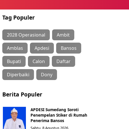
Tag Populer
2028 Operasional
Ambit
Amblas
Apdesi
Bansos
Bupati
Calon
Daftar
Diperbaiki
Dony
Berita Populer
APDESI Sumedang Soroti
Penempelan Stiker di Rumah
Penerima Bansos
Sabtu, 8 Agustus 2026