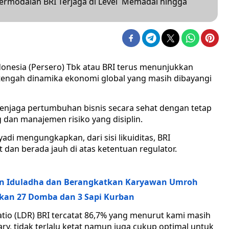
Permodalan BRI Terjaga di Level Memadai hingga
donesia (Persero) Tbk atau BRI terus menunjukkan
i tengah dinamika ekonomi global yang masih dibayangi
menjaga pertumbuhan bisnis secara sehat dengan tetap
dan manajemen risiko yang disiplin.
adi mengungkapkan, dari sisi likuiditas, BRI
t dan berada jauh di atas ketentuan regulator.
atan Iduladha dan Berangkatkan Karyawan Umroh
kan 27 Domba dan 3 Sapi Kurban
ratio (LDR) BRI tercatat 86,7% yang menurut kami masih
ary, tidak terlalu ketat namun juga cukup optimal untuk