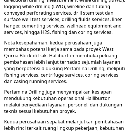
directional drilling, measurement while drilling (MWD),
logging while drilling (LWD), wireline dan tubing
conveyed perforating services, drill stem test dan
surface well test services, drilling fluids services, liner
hanger, cementing services, wellhead equipment and
services, hingga H2S, fishing dan coring services.
Nota kesepahaman, kedua perusahaan juga
membahas potensi kerja sama pada proyek West
Qurna Block di Irak. Halliburton membuka peluang
pembahasan lebih lanjut terhadap sejumlah layanan
yang berpotensi didukung Pertamina Drilling, meliputi
fishing services, centrifuge services, coring services,
dan casing running services.
Pertamina Drilling juga menyampaikan kesiapan
mendukung kebutuhan operasional Halliburton
melalui penyediaan layanan, personel, dan dukungan
teknis sesuai kebutuhan proyek.
Kedua perusahaan sepakat melanjutkan pembahasan
lebih rinci terkait ruang lingkup pekerjaan, kebutuhan