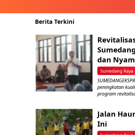
Berita Terkini
Revitalisa
Sumedang:
dan Nyam
Sumedang Raya
SUMEDANGEKSPRES
peningkatan kual
program revitalisa
Jalan Hau
Ini