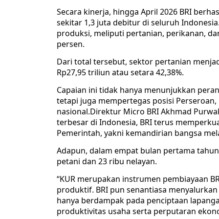
Secara kinerja, hingga April 2026 BRI berha
sekitar 1,3 juta debitur di seluruh Indones
produksi, meliputi pertanian, perikanan, d
persen.
Dari total tersebut, sektor pertanian menj
Rp27,95 triliun atau setara 42,38%.
Capaian ini tidak hanya menunjukkan peran
tetapi juga mempertegas posisi Perseroa
nasional.Direktur Micro BRI Akhmad Purw
terbesar di Indonesia, BRI terus memperkua
Pemerintah, yakni kemandirian bangsa me
Adapun, dalam empat bulan pertama tahun 
petani dan 23 ribu nelayan.
“KUR merupakan instrumen pembiayaan BR
produktif. BRI pun senantiasa menyalurka
hanya berdampak pada penciptaan lapangan
produktivitas usaha serta perputaran ekono