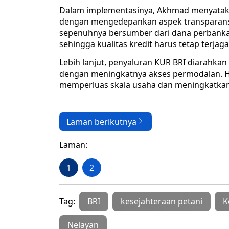
Dalam implementasinya, Akhmad menyatakan
dengan mengedepankan aspek transparansi 
sepenuhnya bersumber dari dana perbanka
sehingga kualitas kredit harus tetap terjaga
Lebih lanjut, penyaluran KUR BRI diarahk
dengan meningkatnya akses permodalan. Ha
memperluas skala usaha dan meningkatkan 
Laman berikutnya
Laman:
1
2
Tag:
BRI
kesejahteraan petani
K
Nelayan