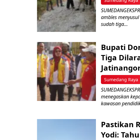
Sumedang Raya
SUMEDANGEKSPRES 
ambles menyusul
sudah tiga...
Bupati D
Tiga Dila
Jatinango
Sumedang Raya
SUMEDANGEKSPRES
menegaskan kepad
kawasan pendidik
Pastikan 
Yodi: Tahu