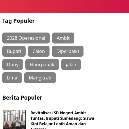
Tag Populer
2028 Operasional
Ambit
Bupati
Calon
Diperbaiki
Dony
Haurpapak
jalan
Lima
Mangkrak
Berita Populer
Revitalisasi SD Negeri Ambit
Tuntas, Bupati Sumedang: Siswa
Kini Belajar Lebih Aman dan