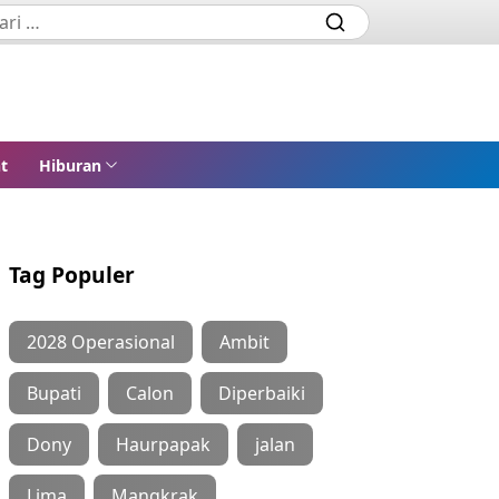
t
Hiburan
Tag Populer
2028 Operasional
Ambit
Bupati
Calon
Diperbaiki
Dony
Haurpapak
jalan
Lima
Mangkrak