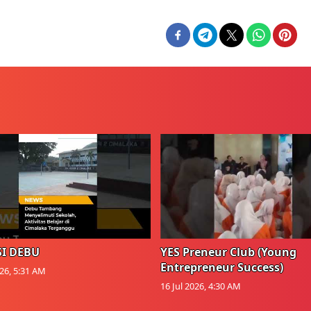
I DEBU
YES Preneur Club (Young
Entrepreneur Success)
026, 5:31 AM
16 Jul 2026, 4:30 AM