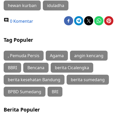
hewan kurban
iduladha
0 Komentar
Tag Populer
, Pemuda Persis
Agama
angin kencang
BBRI
Bencana
berita Cicalengka
berita kesehatan Bandung
berita sumedang
BPBD Sumedang
BRI
Berita Populer