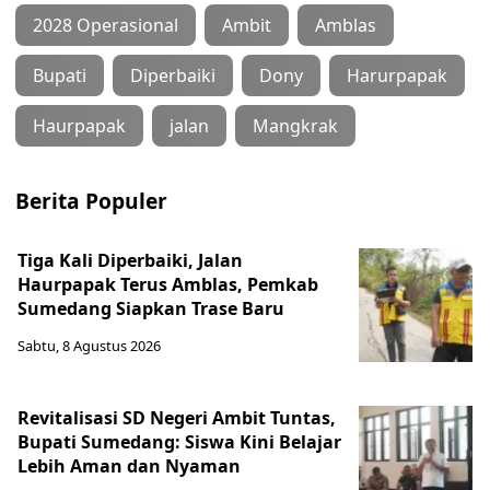
2028 Operasional
Ambit
Amblas
Bupati
Diperbaiki
Dony
Harurpapak
Haurpapak
jalan
Mangkrak
Berita Populer
Tiga Kali Diperbaiki, Jalan
Haurpapak Terus Amblas, Pemkab
Sumedang Siapkan Trase Baru
Sabtu, 8 Agustus 2026
Revitalisasi SD Negeri Ambit Tuntas,
Bupati Sumedang: Siswa Kini Belajar
Lebih Aman dan Nyaman