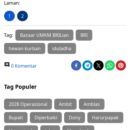
Laman:
1
2
Tag:
Bazaar UMKM BRILian
BRI
hewan kurban
iduladha
0 Komentar
Tag Populer
2028 Operasional
Ambit
Amblas
Bupati
Diperbaiki
Dony
Harurpapak