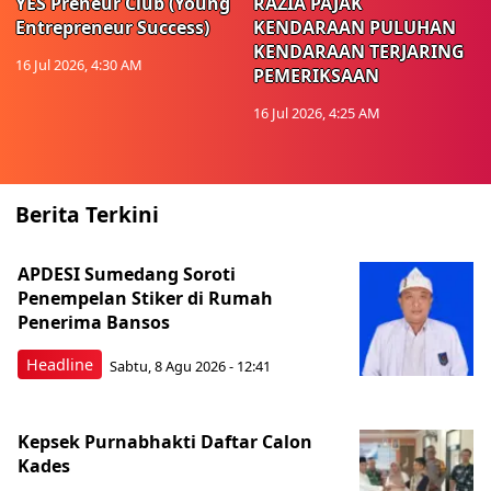
YES Preneur Club (Young
RAZIA PAJAK
Entrepreneur Success)
KENDARAAN PULUHAN
KENDARAAN TERJARING
16 Jul 2026, 4:30 AM
PEMERIKSAAN
16 Jul 2026, 4:25 AM
Berita Terkini
APDESI Sumedang Soroti
Penempelan Stiker di Rumah
Penerima Bansos
Headline
Sabtu, 8 Agu 2026 - 12:41
Kepsek Purnabhakti Daftar Calon
Kades