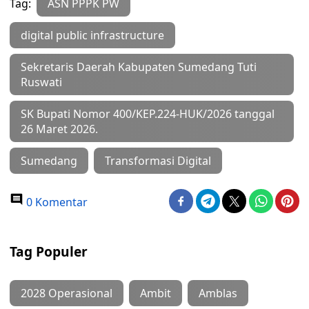
Tag:
ASN PPPK PW
digital public infrastructure
Sekretaris Daerah Kabupaten Sumedang Tuti
Ruswati
SK Bupati Nomor 400/KEP.224-HUK/2026 tanggal
26 Maret 2026.
Sumedang
Transformasi Digital
0 Komentar
Tag Populer
2028 Operasional
Ambit
Amblas