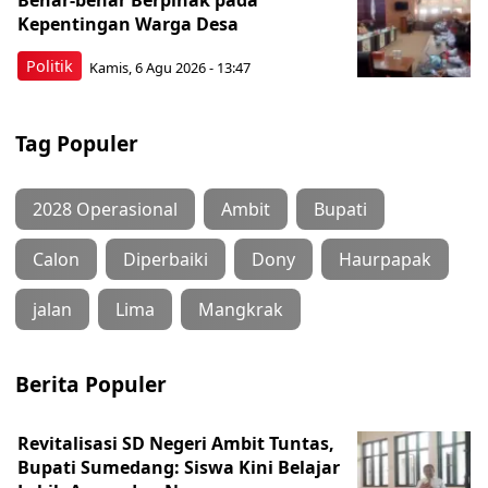
Benar-benar Berpihak pada
Kepentingan Warga Desa
Politik
Kamis, 6 Agu 2026 - 13:47
Tag Populer
2028 Operasional
Ambit
Bupati
Calon
Diperbaiki
Dony
Haurpapak
jalan
Lima
Mangkrak
Berita Populer
Revitalisasi SD Negeri Ambit Tuntas,
Bupati Sumedang: Siswa Kini Belajar