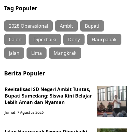
Tag Populer
2028 Operasional
Ambit
Bupati
Calon
Diperbaiki
Dony
Haurpapak
jalan
Lima
Mangkrak
Berita Populer
Revitalisasi SD Negeri Ambit Tuntas,
Bupati Sumedang: Siswa Kini Belajar
Lebih Aman dan Nyaman
Jumat, 7 Agustus 2026
Jalan Haurpapak Segera Diperbaiki