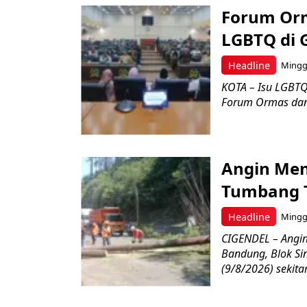
Forum Orm
LGBTQ di 
Headline
Minggu
KOTA – Isu LGBTQ
Forum Ormas dan
Angin Men
Tumbang 
Headline
Minggu
CIGENDEL – Angi
Bandung, Blok S
(9/8/2026) sekitar