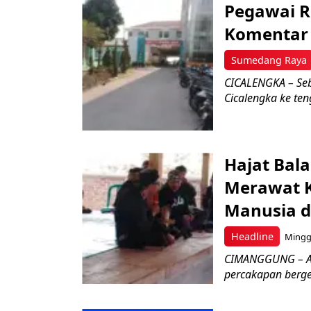
Pegawai R
Komentar 
Sumedang Raya
CICALENGKA – Se
Cicalengka ke ten
Hajat Bal
Merawat K
Manusia 
Headline
Minggu
CIMANGGUNG – Ap
percakapan berges