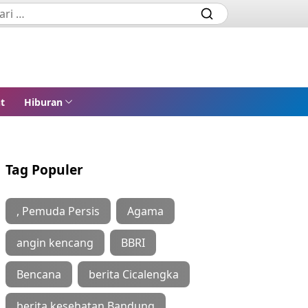
t
Hiburan
Tag Populer
, Pemuda Persis
Agama
angin kencang
BBRI
Bencana
berita Cicalengka
berita kesehatan Bandung