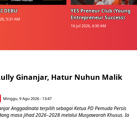
I DEBU
YES Preneur Club (Young
Entrepreneur Success)
026, 5:31 AM
16 Jul 2026, 4:30 AM
ully Ginanjar, Hatur Nuhun Malik
Minggu, 9 Agu 2026 - 13:47
anjar Anggadinata terpilih sebagai Ketua PD Pemuda Persis
ang masa jihad 2026–2028 melalui Musyawarah Khusus. Ia