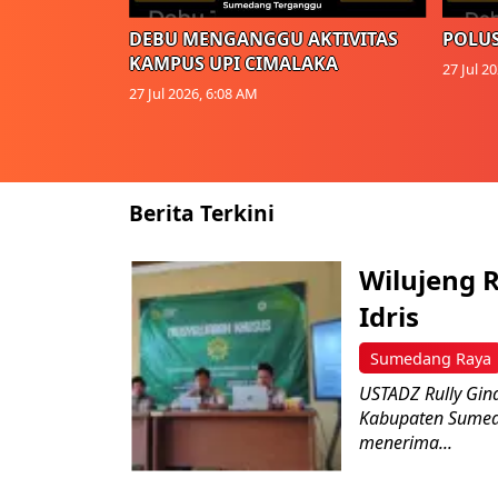
DEBU MENGANGGU AKTIVITAS
POLUS
KAMPUS UPI CIMALAKA
27 Jul 2
27 Jul 2026, 6:08 AM
Berita Terkini
Wilujeng R
Idris
Sumedang Raya
USTADZ Rully Gin
Kabupaten Sumed
menerima...