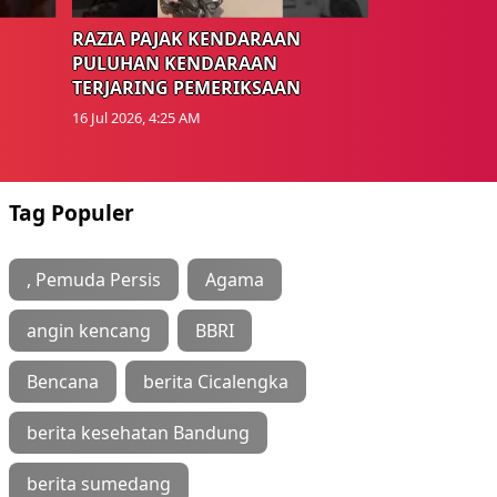
RAZIA PAJAK KENDARAAN
PULUHAN KENDARAAN
TERJARING PEMERIKSAAN
16 Jul 2026, 4:25 AM
Tag Populer
, Pemuda Persis
Agama
angin kencang
BBRI
Bencana
berita Cicalengka
berita kesehatan Bandung
berita sumedang