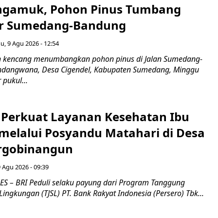
ngamuk, Pohon Pinus Tumbang
ur Sumedang-Bandung
, 9 Agu 2026 - 12:54
n kencang menumbangkan pohon pinus di Jalan Sumedang-
indangwana, Desa Cigendel, Kabupaten Sumedang, Minggu
 pukul...
i Perkuat Layanan Kesehatan Ibu
melalui Posyandu Matahari di Desa
argobinangun
 Agu 2026 - 09:39
 – BRI Peduli selaku payung dari Program Tanggung
Lingkungan (TJSL) PT. Bank Rakyat Indonesia (Persero) Tbk...