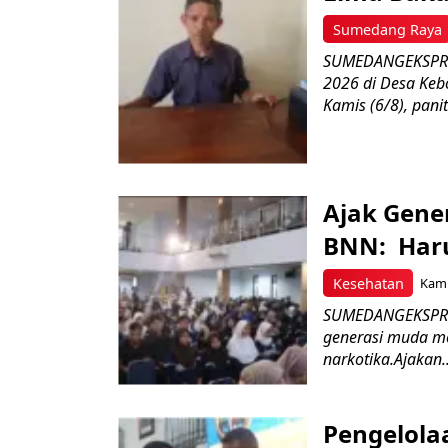
Sumedang Raya
SUMEDANGEKSPRES
2026 di Desa Keb
Kamis (6/8), paniti
Ajak Gene
BNN: Haru
Kesehatan
Kami
SUMEDANGEKSPRES
generasi muda m
narkotika.Ajakan..
Pengelola