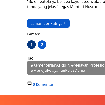
“Boleh patoknya berupa kayu, beton, atau b
tanda yang jelas,” tegas Menteri Nusron.
Laman berikutnya
Laman:
1
2
Tag:
#KementerianATRBPN #MelayaniProfesi
#MenujuPelayananKelasDunia
0 Komentar