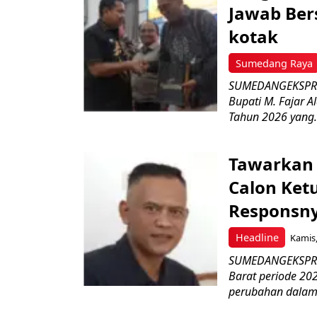
Jawab Ber
kotak
Sumedang Raya
SUMEDANGEKSPRES
Bupati M. Fajar A
Tahun 2026 yang.
Tawarkan 
Calon Ket
Responsny
Headline
Kamis,
SUMEDANGEKSPRES
Barat periode 2
perubahan dalam 