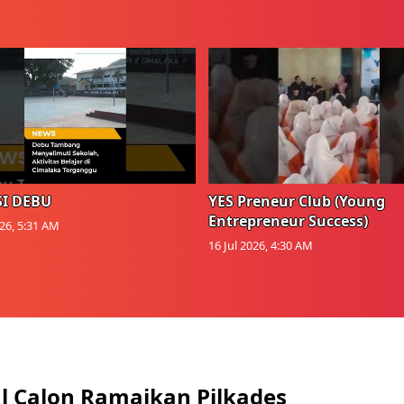
I DEBU
YES Preneur Club (Young
Entrepreneur Success)
026, 5:31 AM
16 Jul 2026, 4:30 AM
l Calon Ramaikan Pilkades