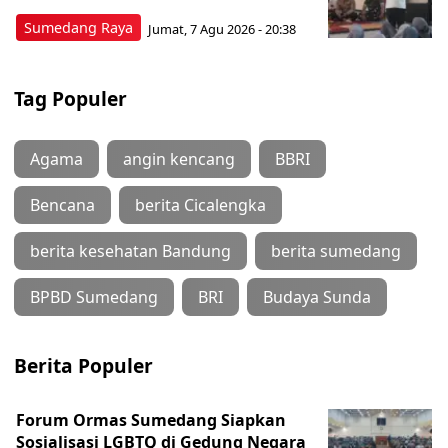
Sumedang Raya
Jumat, 7 Agu 2026 - 20:38
Tag Populer
Agama
angin kencang
BBRI
Bencana
berita Cicalengka
berita kesehatan Bandung
berita sumedang
BPBD Sumedang
BRI
Budaya Sunda
Berita Populer
Forum Ormas Sumedang Siapkan
Sosialisasi LGBTQ di Gedung Negara