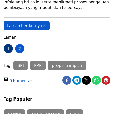
infolelang.bri.co.id, serta menikmati proses pengajuan
pembiayaan yang mudah dan terpercaya.
Laman berikutnya
Laman:
1
2
Tag:
BRI
KPR
properti impian
0 Komentar
Tag Populer