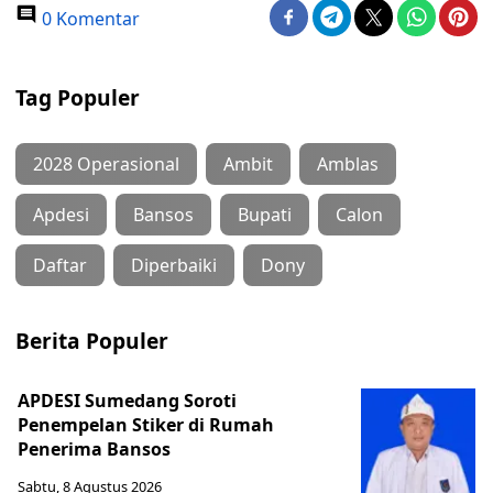
0 Komentar
Tag Populer
2028 Operasional
Ambit
Amblas
Apdesi
Bansos
Bupati
Calon
Daftar
Diperbaiki
Dony
Berita Populer
APDESI Sumedang Soroti
Penempelan Stiker di Rumah
Penerima Bansos
Sabtu, 8 Agustus 2026