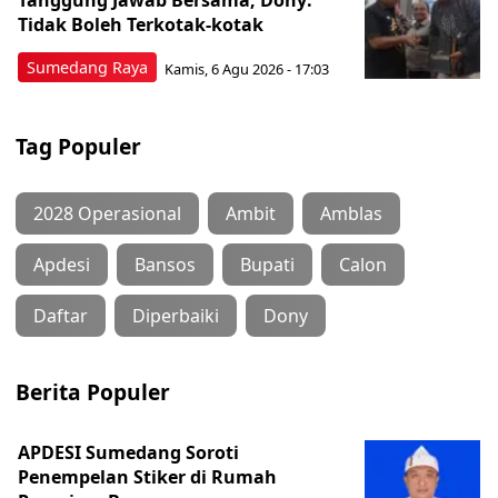
Tanggung Jawab Bersama, Dony:
Tidak Boleh Terkotak-kotak
Sumedang Raya
Kamis, 6 Agu 2026 - 17:03
Tag Populer
2028 Operasional
Ambit
Amblas
Apdesi
Bansos
Bupati
Calon
Daftar
Diperbaiki
Dony
Berita Populer
APDESI Sumedang Soroti
Penempelan Stiker di Rumah