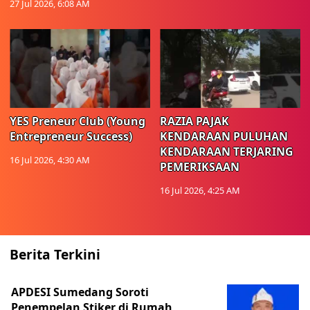
27 Jul 2026, 6:08 AM
YES Preneur Club (Young
RAZIA PAJAK
Entrepreneur Success)
KENDARAAN PULUHAN
KENDARAAN TERJARING
16 Jul 2026, 4:30 AM
PEMERIKSAAN
16 Jul 2026, 4:25 AM
Berita Terkini
APDESI Sumedang Soroti
Penempelan Stiker di Rumah