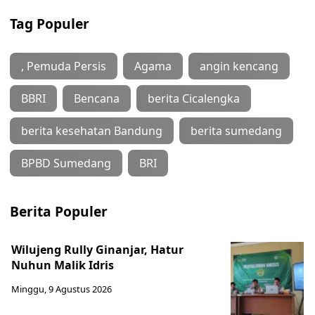
Tag Populer
, Pemuda Persis
Agama
angin kencang
BBRI
Bencana
berita Cicalengka
berita kesehatan Bandung
berita sumedang
BPBD Sumedang
BRI
Berita Populer
Wilujeng Rully Ginanjar, Hatur
Nuhun Malik Idris
Minggu, 9 Agustus 2026