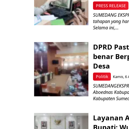
PRESS RELEASE
SUMEDANG EKSPRE
tahapan yang har
Selama ini,...
DPRD Past
benar Ber
Desa
Politik
Kamis, 6 
SUMEDANGEKSPRES 
Aboednas Kabupa
Kabupaten Sumeda
Layanan Ai
Bupati: W