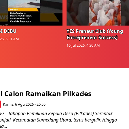
I DEBU
YES Preneur Club (Young
Entrepreneur Success)
026, 5:31 AM
16 Jul 2026, 4:30 AM
l Calon Ramaikan Pilkades
Kamis, 6 Agu 2026 - 20:55
– Tahapan Pemilihan Kepala Desa (Pilkades) Serentak
onjati, Kecamatan Sumedang Utara, terus bergulir. Hingga
a...