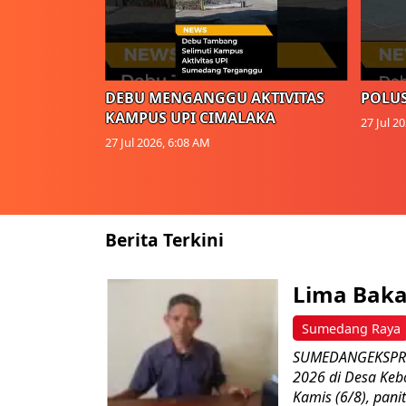
DEBU MENGANGGU AKTIVITAS
POLUS
KAMPUS UPI CIMALAKA
27 Jul 2
27 Jul 2026, 6:08 AM
Berita Terkini
Lima Baka
Sumedang Raya
SUMEDANGEKSPRES
2026 di Desa Keb
Kamis (6/8), paniti