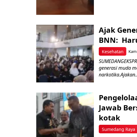
Ajak Gene
BNN: Haru
Kesehatan
Kami
SUMEDANGEKSPRES
generasi muda m
narkotika.Ajakan..
Pengelola
Jawab Ber
kotak
Sumedang Raya