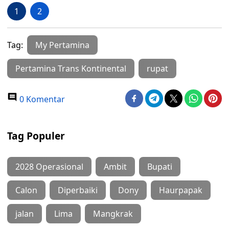
1
2
Tag:
My Pertamina
Pertamina Trans Kontinental
rupat
0 Komentar
Tag Populer
2028 Operasional
Ambit
Bupati
Calon
Diperbaiki
Dony
Haurpapak
jalan
Lima
Mangkrak