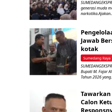
SUMEDANGEKSPRES
generasi muda m
narkotika.Ajakan..
Pengelola
Jawab Ber
kotak
Sumedang Raya
SUMEDANGEKSPRES
Bupati M. Fajar A
Tahun 2026 yang.
Tawarkan 
Calon Ket
Responsny