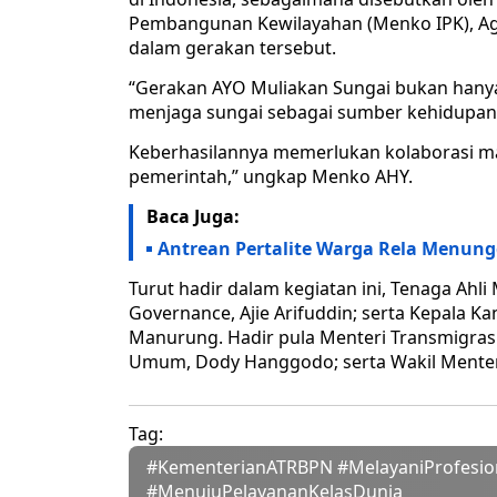
Pembangunan Kewilayahan (Menko IPK), Agu
dalam gerakan tersebut.
“Gerakan AYO Muliakan Sungai bukan hanya 
menjaga sungai sebagai sumber kehidupan
Keberhasilannya memerlukan kolaborasi ma
pemerintah,” ungkap Menko AHY.
Baca Juga:
Antrean Pertalite Warga Rela Menun
Turut hadir dalam kegiatan ini, Tenaga Ahl
Governance, Ajie Arifuddin; serta Kepala K
Manurung. Hadir pula Menteri Transmigrasi,
Umum, Dody Hanggodo; serta Wakil Menteri
Tag:
#KementerianATRBPN #MelayaniProfesi
#MenujuPelayananKelasDunia