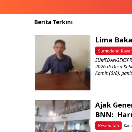
Berita Terkini
Lima Baka
Sumedang Raya
SUMEDANGEKSPRES
2026 di Desa Keb
Kamis (6/8), paniti
Ajak Gene
BNN: Haru
Kesehatan
Kami