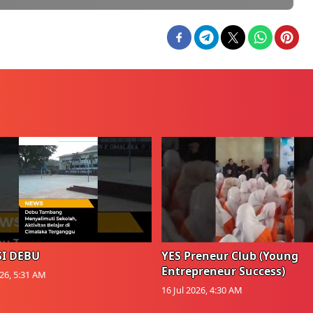
I DEBU
YES Preneur Club (Young
Entrepreneur Success)
026, 5:31 AM
16 Jul 2026, 4:30 AM