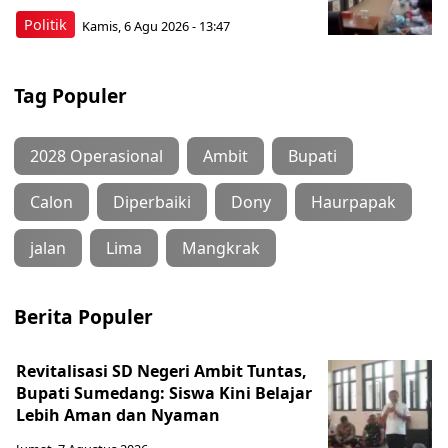
Politik
Kamis, 6 Agu 2026 - 13:47
Tag Populer
2028 Operasional
Ambit
Bupati
Calon
Diperbaiki
Dony
Haurpapak
jalan
Lima
Mangkrak
Berita Populer
Revitalisasi SD Negeri Ambit Tuntas,
Bupati Sumedang: Siswa Kini Belajar
Lebih Aman dan Nyaman