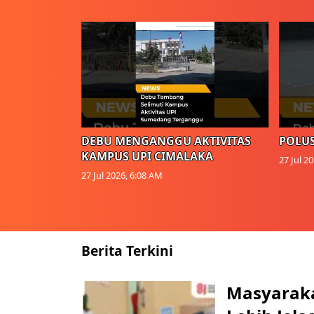
DEBU MENGANGGU AKTIVITAS
POLUS
KAMPUS UPI CIMALAKA
27 Jul 2
27 Jul 2026, 6:08 AM
Berita Terkini
Masyaraka