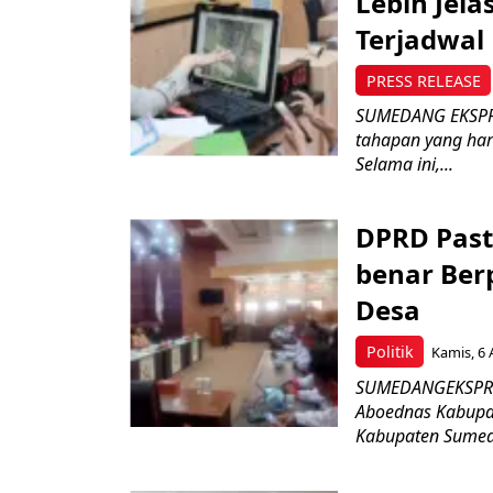
Lebih Jel
Terjadwal
PRESS RELEASE
SUMEDANG EKSPRE
tahapan yang har
Selama ini,...
DPRD Past
benar Ber
Desa
Politik
Kamis, 6 
SUMEDANGEKSPRES 
Aboednas Kabupa
Kabupaten Sumeda