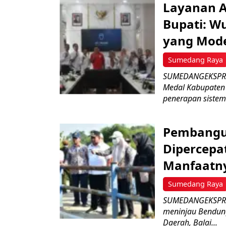
Layanan Ai
Bupati: W
yang Mod
Sumedang Raya
SUMEDANGEKSPRES
Medal Kabupaten 
penerapan sistem a
Pembangu
Dipercepat
Manfaatn
Sumedang Raya
SUMEDANGEKSPRES
meninjau Bendun
Daerah, Balai...