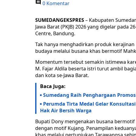
0 Komentar
SUMEDANGEKSPRES
– Kabupaten Sumedang
Jawa Barat (PKJB) 2026 yang digelar pada 26
Centre, Bandung.
Tak hanya menghadirkan produk kerajina
budaya melalui busana khas bermotif Mahko
Momentum tersebut semakin istimewa kare
M. Fajar Aldila beserta istri turut ambil b
dan kota se-Jawa Barat.
Baca Juga:
Sumedang Raih Penghargaan Promosi Di
Perumda Tirta Medal Gelar Konsultas
Hak Air Bersih Warga
Bupati Dony mengenakan busana bermotif M
dengan motif Kujang. Penampilan keduan
khas melalui pertunjukan Tarawangsa sehi