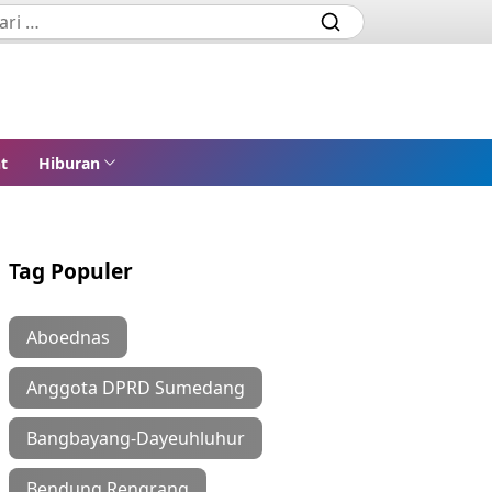
t
Hiburan
Tag Populer
Aboednas
Anggota DPRD Sumedang
Bangbayang-Dayeuhluhur
Bendung Rengrang